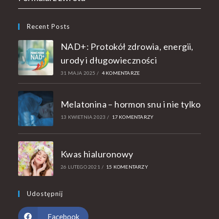
Recent Posts
NAD+: Protokół zdrowia, energii,
urody i długowieczności
31 MAJA 2025
/
4 KOMENTARZE
Melatonina – hormon snu i nie tylko
13 KWIETNIA 2023
/
17 KOMENTARZY
Kwas hialuronowy
26 LUTEGO 2021
/
15 KOMENTARZY
Udostępnij
Facebook