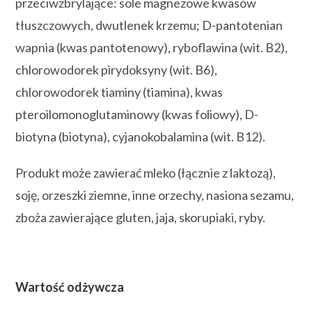
przeciwzbrylające: sole magnezowe kwasów
tłuszczowych, dwutlenek krzemu; D-pantotenian
wapnia (kwas pantotenowy), ryboflawina (wit. B2),
chlorowodorek pirydoksyny (wit. B6),
chlorowodorek tiaminy (tiamina), kwas
pteroilomonoglutaminowy (kwas foliowy), D-
biotyna (biotyna), cyjanokobalamina (wit. B12).
Produkt może zawierać mleko (łącznie z laktozą),
soję, orzeszki ziemne, inne orzechy, nasiona sezamu,
zboża zawierające gluten, jaja, skorupiaki, ryby.
Wartość odżywcza