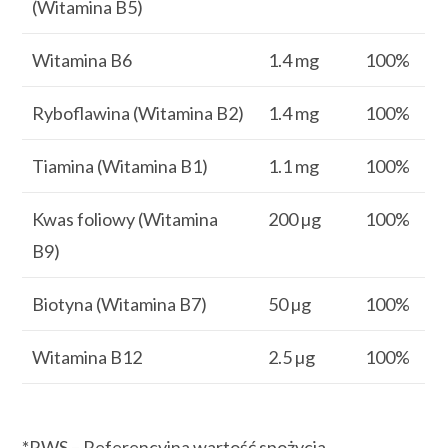
(Witamina B5)
Witamina B6
1.4 mg
100%
Ryboflawina (Witamina B2)
1.4 mg
100%
Tiamina (Witamina B1)
1.1 mg
100%
Kwas foliowy (Witamina
200 µg
100%
B9)
Biotyna (Witamina B7)
50 µg
100%
Witamina B12
2.5 µg
100%
*RWS – Referencyjna wartość spożycia