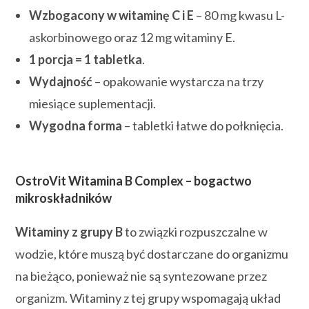
Wzbogacony w witaminę C i E
– 80 mg kwasu L-
askorbinowego oraz 12 mg witaminy E.
1 porcja = 1 tabletka
.
Wydajność
– opakowanie wystarcza na trzy
miesiące suplementacji.
Wygodna forma
– tabletki łatwe do połknięcia.
OstroVit Witamina B Complex – bogactwo
mikroskładników
Witaminy z grupy B
to związki rozpuszczalne w
wodzie, które muszą być dostarczane do organizmu
na bieżąco, ponieważ nie są syntezowane przez
organizm. Witaminy z tej grupy wspomagają układ