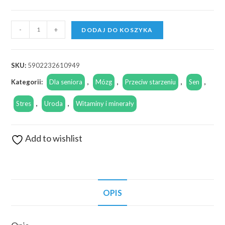
-
+
DODAJ DO KOSZYKA
SKU:
5902232610949
Kategorii:
Dla seniora
,
Mózg
,
Przeciw starzeniu
,
Sen
,
Stres
,
Uroda
,
Witaminy i minerały
Add to wishlist
OPIS