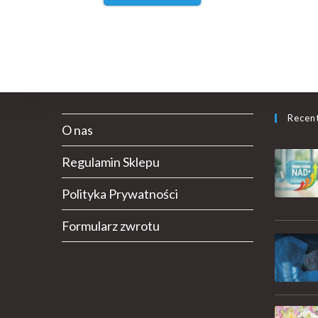
Recen
O nas
Regulamin Sklepu
Polityka Prywatności
Formularz zwrotu
OstroVit Omega 3 180 kapsułek
Ostr