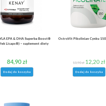
YLA EPA & DHA Superba Boost®
OstroVit Pikolinian Cynku 150
łek Licaps®) – suplement diety
84,90
zł
12,20
zł
13,90
zł
Dodaj do koszyka
Dodaj do koszyka