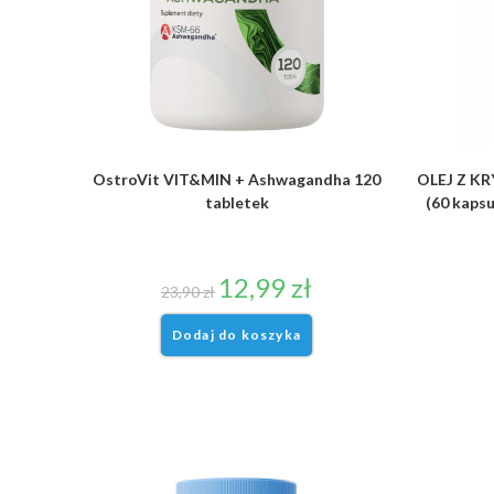
OstroVit VIT&MIN + Ashwagandha 120
OLEJ Z KR
tabletek
(60 kapsu
12,99
zł
23,90
zł
Dodaj do koszyka