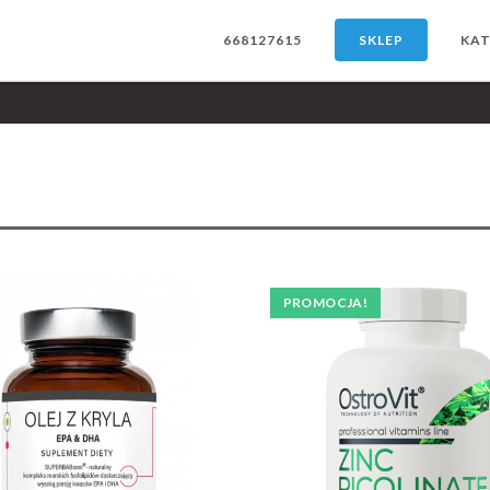
668127615
SKLEP
KAT
PROMOCJA!