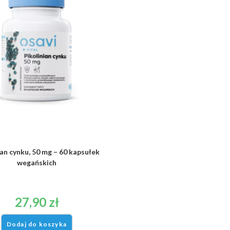
ian cynku, 50 mg – 60 kapsułek
OstroVit Tauryna 300 g nat
wegańskich
27,90
zł
24,90
zł
Dodaj do koszyka
Dodaj do koszyka