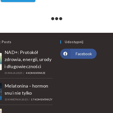
t Posts
Udostępnij
NAD+: Protokół
Facebook
zdrowia, energii, urody
i długowieczności
31 MAJA 2025
/
4 KOMENTARZE
Melatonina – hormon
snu i nie tylko
13 KWIETNIA 2023
/
17 KOMENTARZY
oVit Omega 3 90 kapsułek
Resveratrol trans – zmikroniz