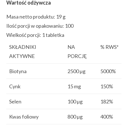
Wartość odżywcza
Masa netto produktu: 19 g
Ilość porcji w opakowaniu: 100
Wielkość porcji: 1 tabletka
SKŁADNIKI
NA
% RWS*
AKTYWNE
PORCJĘ
Biotyna
2500 µg
5000%
Cynk
15 mg
150%
Selen
100 µg
182%
Kwas foliowy
800 µg
400%