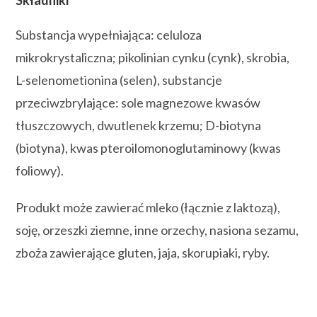
Substancja wypełniająca: celuloza
mikrokrystaliczna; pikolinian cynku (cynk), skrobia,
L-selenometionina (selen), substancje
przeciwzbrylające: sole magnezowe kwasów
tłuszczowych, dwutlenek krzemu; D-biotyna
(biotyna), kwas pteroilomonoglutaminowy (kwas
foliowy).
Produkt może zawierać mleko (łącznie z laktozą),
soję, orzeszki ziemne, inne orzechy, nasiona sezamu,
zboża zawierające gluten, jaja, skorupiaki, ryby.