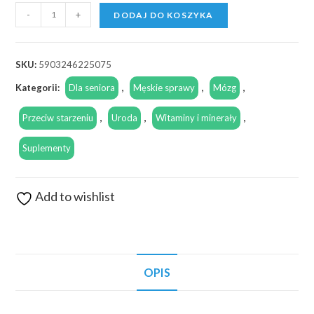
-
+
DODAJ DO KOSZYKA
SKU:
5903246225075
Kategorii:
Dla seniora
,
Męskie sprawy
,
Mózg
,
Przeciw starzeniu
,
Uroda
,
Witaminy i minerały
,
Suplementy
Add to wishlist
OPIS