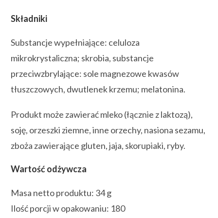
Składniki
Substancje wypełniające: celuloza
mikrokrystaliczna; skrobia, substancje
przeciwzbrylające: sole magnezowe kwasów
tłuszczowych, dwutlenek krzemu; melatonina.
Produkt może zawierać mleko (łącznie z laktozą),
soję, orzeszki ziemne, inne orzechy, nasiona sezamu,
zboża zawierające gluten, jaja, skorupiaki, ryby.
Wartość odżywcza
Masa netto produktu: 34 g
Ilość porcji w opakowaniu: 180