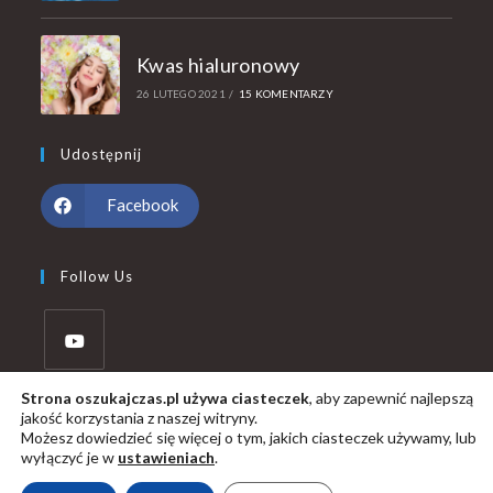
Kwas hialuronowy
26 LUTEGO 2021
/
15 KOMENTARZY
Udostępnij
Facebook
Follow Us
Strona oszukajczas.pl używa ciasteczek
, aby zapewnić najlepszą
jakość korzystania z naszej witryny.
Możesz dowiedzieć się więcej o tym, jakich ciasteczek używamy, lub
wyłączyć je w
ustawieniach
.
© Copyright - oszukajczas.pl