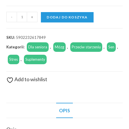
-
+
DODAJ DO KOSZYKA
SKU:
5902232617849
Kategorii:
Dla seniora
,
Mózg
,
Przeciw starzeniu
,
Sen
,
Stres
,
Suplementy
Add to wishlist
OPIS