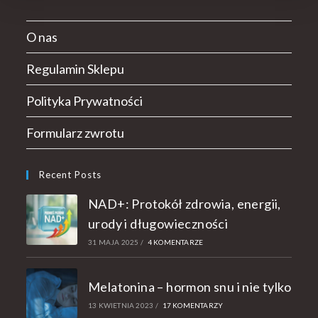
O nas
Regulamin Sklepu
Polityka Prywatności
Formularz zwrotu
Recent Posts
NAD+: Protokół zdrowia, energii,
urody i długowieczności
31 MAJA 2025
/
4 KOMENTARZE
Melatonina – hormon snu i nie tylko
13 KWIETNIA 2023
/
17 KOMENTARZY