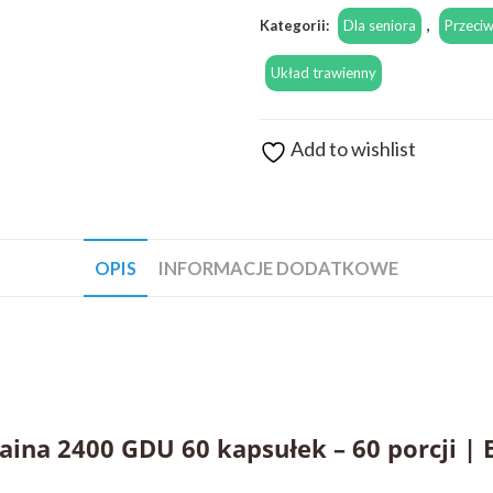
Kategorii:
Dla seniora
,
Przeciw
Układ trawienny
Add to wishlist
OPIS
INFORMACJE DODATKOWE
ina 2400 GDU 60 kapsułek – 60 porcji | 