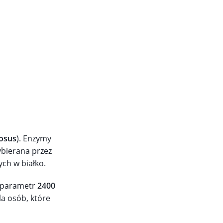
osus
). Enzymy
ybierana przez
ych w białko.
a parametr
2400
a osób, które