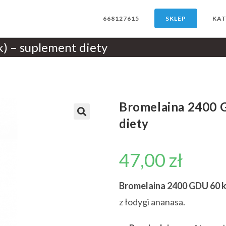
668127615
SKLEP
KAT
) – suplement diety
Bromelaina 2400 
diety
47,00
zł
Bromelaina 2400 GDU 60 
z łodygi ananasa.