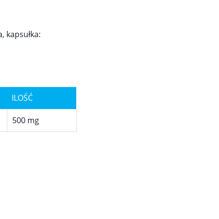
a, kapsułka:
ILOŚĆ
500 mg