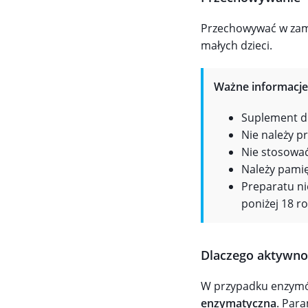
Przechowywać w zam
małych dzieci.
Ważne informacje
Suplement di
Nie należy pr
Nie stosować
Należy pamię
Preparatu ni
poniżej 18 ro
Dlaczego aktywno
W przypadku enzymów 
enzymatyczna
. Par