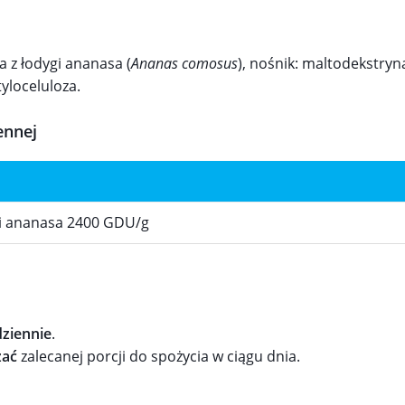
 z łodygi ananasa (
Ananas comosus
), nośnik: maltodekstryn
loceluloza.
ennej
gi ananasa 2400 GDU/g
dziennie
.
zać
zalecanej porcji do spożycia w ciągu dnia.