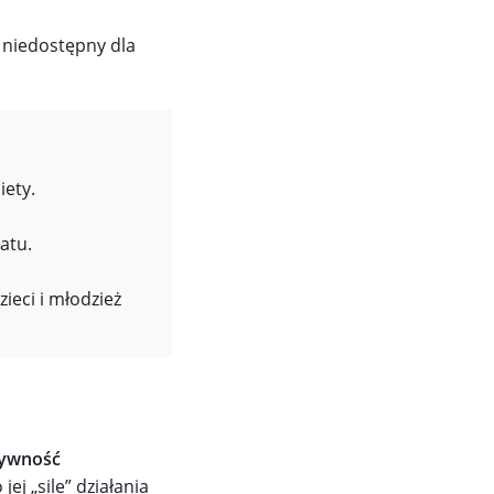
niedostępny dla
iety.
atu.
ieci i młodzież
tywność
ej „sile” działania