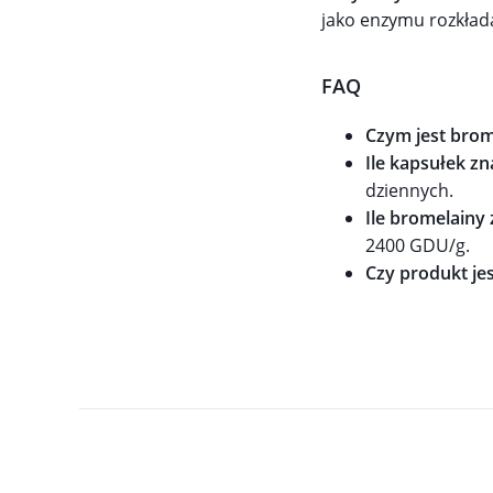
jako enzymu rozkłada
FAQ
Czym jest brom
Ile kapsułek z
dziennych.
Ile bromelainy
2400 GDU/g.
Czy produkt je