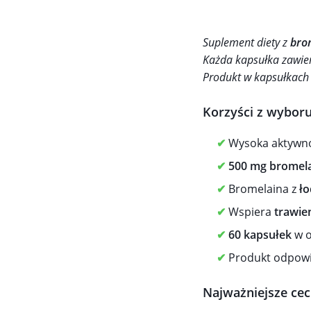
Suplement diety z
bro
Każda kapsułka zawi
Produkt w kapsułkach
Korzyści z wybor
✔
Wysoka aktywno
✔
500 mg bromel
✔
Bromelaina z
ło
✔
Wspiera
trawien
✔
60 kapsułek
w o
✔
Produkt odpowi
Najważniejsze ce