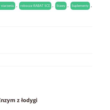
 starzeniu
,
robocza-RABAT SCE
,
Stawy
,
Suplementy
,
Enzym z łodygi