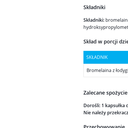
Składniki
Składniki:
bromelaina
hydroksypropylomety
Skład w porcji dzi
SKŁADNIK
Bromelaina z łody
Zalecane spożycie
Dorośli:
1 kapsułka 
Nie należy przekrac
Przechowywanie