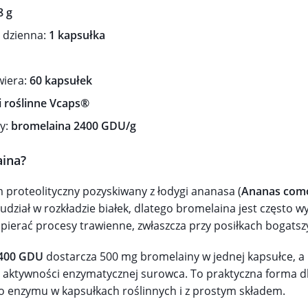
8 g
 dzienna:
1 kapsułka
iera:
60 kapsułek
i roślinne Vcaps®
y:
bromelaina 2400 GDU/g
aina?
 proteolityczny pozyskiwany z łodygi ananasa (
Ananas com
 udział w rozkładzie białek, dlatego bromelaina jest często w
pierać procesy trawienne, zwłaszcza przy posiłkach bogatsz
2400 GDU
dostarcza 500 mg bromelainy w jednej kapsułce, 
 aktywności enzymatycznej surowca. To praktyczna forma dl
o enzymu w kapsułkach roślinnych i z prostym składem.