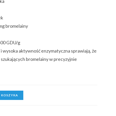
ka
ek
mg bromelainy
400 GDU/g
 i wysoka aktywność enzymatyczna sprawiają, że
 szukających bromelainy w precyzyjnie
 KOSZYKA