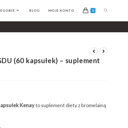
EGORIE
BLOG
MOJE KONTO
0
GDU (60 kapsułek) – suplement
kapsułek Kenay
to suplement diety z bromelainą