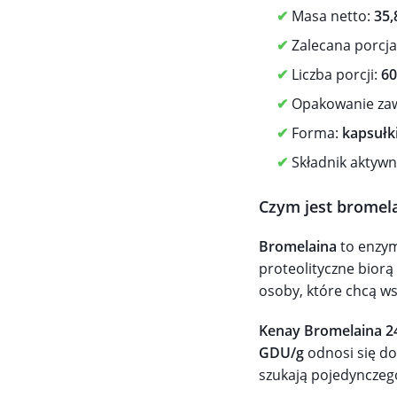
✔
Masa netto:
35,
✔
Zalecana porcja
✔
Liczba porcji:
60
✔
Opakowanie zaw
✔
Forma:
kapsułk
✔
Składnik aktywn
Czym jest bromel
Bromelaina
to enzym
proteolityczne biorą
osoby, które chcą ws
Kenay Bromelaina 
GDU/g
odnosi się do
szukają pojedynczeg