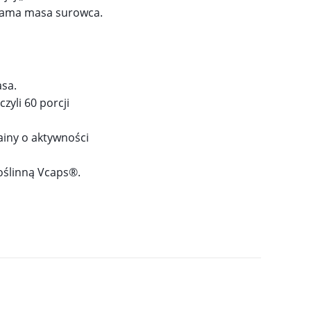
ż sama masa surowca.
asa.
zyli 60 porcji
iny o aktywności
oślinną Vcaps®.