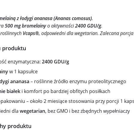
melainą z łodygi ananasa (Ananas comosus)
.
era
500 mg bromelainy
o aktywności
2400 GDU/g
.
 roślinnych
Vcaps®
, odpowiedni dla wegetarian. Zalecana porcja
u produktu
ść enzymatyczna:
2400 GDU/g
ainy
w 1 kapsułce
dygi ananasa
– roślinne źródło enzymu proteolitycznego
ie białek
i komfort po bardziej obfitych posiłkach
pakowaniu – około 2 miesiące stosowania przy porcji 1 kaps
edni dla
wegetarian
, bez GMO i bez zbędnych wypełniaczy
chy produktu