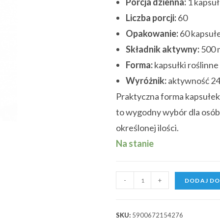
Porcja dzienna:
1 kapsuł
Liczba porcji:
60
Opakowanie:
60 kapsuł
Składnik aktywny:
500 
Forma:
kapsułki roślinne
Wyróżnik:
aktywność 2
Praktyczna forma kapsułek
to wygodny wybór dla osób
określonej ilości.
Na stanie
-
+
DODAJ DO
SKU:
5900672154276