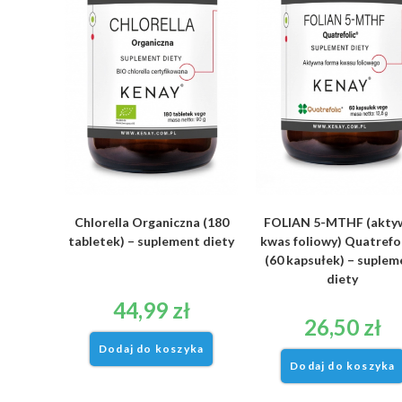
Chlorella Organiczna (180
FOLIAN 5-MTHF (akty
tabletek) – suplement diety
kwas foliowy) Quatrefo
(60 kapsułek) – suplem
diety
44,99
zł
26,50
zł
Dodaj do koszyka
Dodaj do koszyka