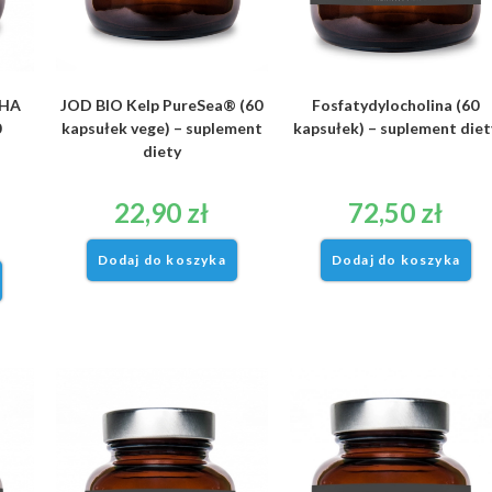
DHA
JOD BIO Kelp PureSea® (60
Fosfatydylocholina (60
0
kapsułek vege) – suplement
kapsułek) – suplement diet
diety
22,90
zł
72,50
zł
Dodaj do koszyka
Dodaj do koszyka