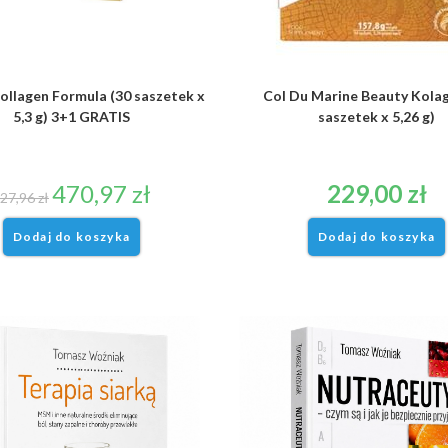
ollagen Formula (30 saszetek x
Col Du Marine Beauty Kolag
5,3 g) 3+1 GRATIS
saszetek x 5,26 g)
470,97
zł
229,00
zł
27,96
zł
Dodaj do koszyka
Dodaj do koszyka