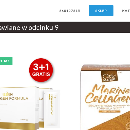
668127615
SKLEP
KAT
awiane w odcinku 9
CJA!