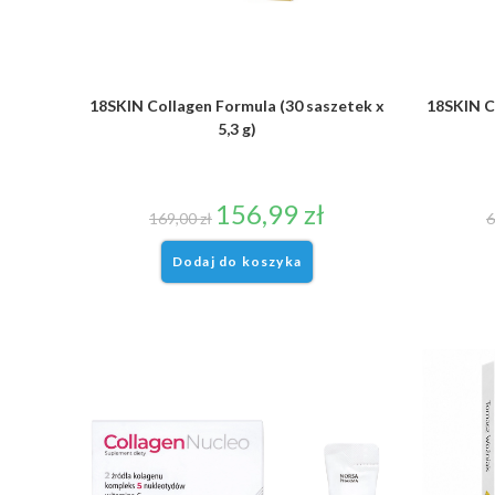
18SKIN Collagen Formula (30 saszetek x
18SKIN C
5,3 g)
156,99
zł
169,00
zł
6
Dodaj do koszyka