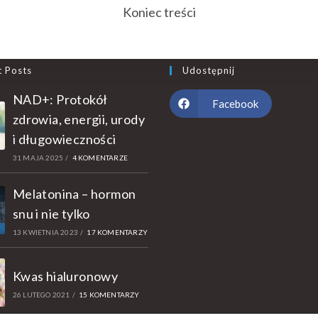
Koniec treści
t Posts
Udostępnij
NAD+: Protokół
Facebook
zdrowia, energii, urody
i długowieczności
31 MAJA 2025
/
4 KOMENTARZE
Melatonina – hormon
snu i nie tylko
13 KWIETNIA 2023
/
17 KOMENTARZY
Kwas hialuronowy
26 LUTEGO 2021
/
15 KOMENTARZY