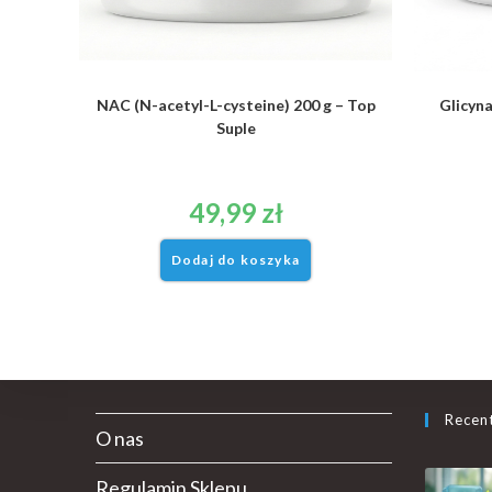
NAC (N-acetyl-L-cysteine) 200 g – Top
Glicyna
Suple
49,99
zł
Dodaj do koszyka
Recen
O nas
Regulamin Sklepu