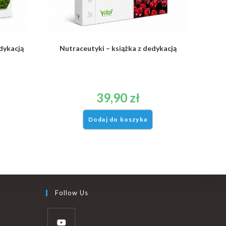
edykacją
Nutraceutyki – książka z dedykacją
39,90
zł
Dodaj do koszyka
Follow Us