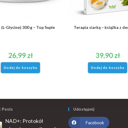
 (L-Glycine) 300 g – Top Suple
Terapia siarką – książka z d
26,99
zł
39,90
zł
Dodaj do koszyka
Dodaj do koszyka
t Posts
Udostępnij
NAD+: Protokół
Facebook