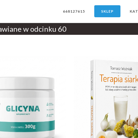
668127615
SKLEP
KAT
awiane w odcinku 60