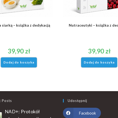
 siarką – książka z dedykacją
Nutraceutyki – książka z de
39,90
zł
39,90
zł
Dodaj do koszyka
Dodaj do koszyka
t Posts
Udostępnij
NAD+: Protokół
Facebook