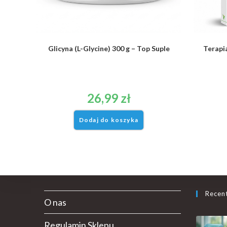
Glicyna (L-Glycine) 300 g – Top Suple
Terapia
26,99
zł
Dodaj do koszyka
Recen
O nas
Regulamin Sklepu