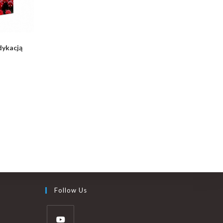
dykacją
Follow Us