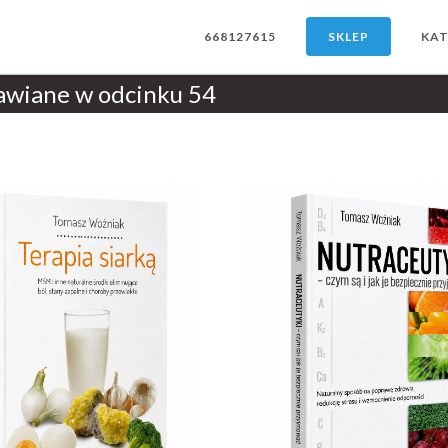
668127615
SKLEP
KAT
awiane w odcinku 54